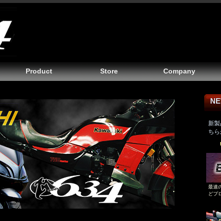
Product
Store
Company
NE
新製
ちら
最速
どプ