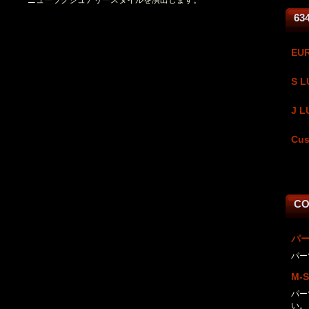
63
EU
S L
J L
Cus
CO
パ
パー
M-
パー
い。