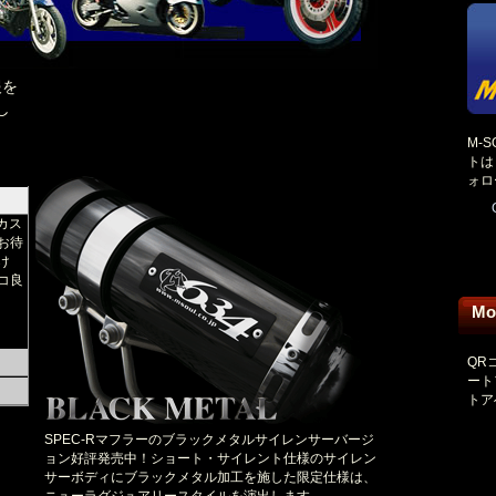
報を
し
M-S
トは 
ォロ
カス
お待
け
コ良
Mo
QR
ート
トア
SPEC-Rマフラーのブラックメタルサイレンサーバージ
ョン好評発売中！ショート・サイレント仕様のサイレン
サーボディにブラックメタル加工を施した限定仕様は、
ニューラグジュアリースタイルを演出します。