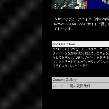
ムサシではビックバイク/旧車の情
KAWASAKI-MUSASHIサイト
で提供
ております。
M-SOUL Store
M-SOULストアでは、ビックスクーターの
タムパーツを豊富に取り揃えて、ご来店を
ちしております。流行りのパーツを取り付
て、ストリートでロングツーリングでカッ
く決めよう！
[ストアへ行く]
Custom Gallery
パーツ・車両の質問受付