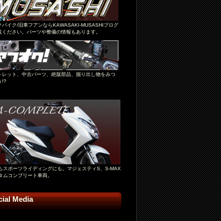
バイク/旧車フアンならKAWASAKI-MUSASHIブログ
覧ください。パーツや整備の情報もあります。
トレット、中古パーツ、絶版部品、掘り出し物をみつ
!?
もスポーツライディングにも。マジェスティS、S-MAX
タムコンプリート車両。
cial Media