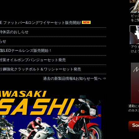
ビック
をご
CAFE ファットバー&ロングワイヤーセット販売開始!
時休店のおしらせ
らせ
アウ
L10製LEDテールレンズ販売開始！
けよう
対策オイルポンプバンジョーセット発売
クロモリ鋼強化クラッチボルト＆ワッシャーセット発売
過去の新製品情報&お知らせ一覧へ ⇒
通勤に
のカス
So