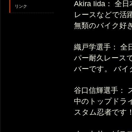
Akira Iida
リンク
レースなどで活
無類のバイク好
織戸学選手： 全
パー耐久レース
バーです。 バ
谷口信輝選手： 
中のトップドラ
スタム忍者です